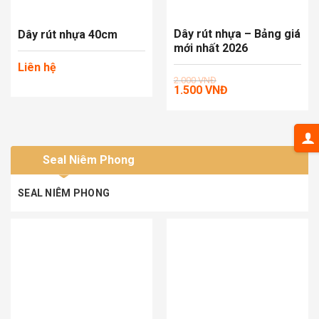
Dây rút nhựa – Bảng giá
Dây rút nhựa 40cm
mới nhất 2026
Liên hệ
Giá
Giá
2.000
VNĐ
1.500
VNĐ
gốc
hiện
là:
tại
2.000 VNĐ.
là:
1.500 VNĐ.
Seal Niêm Phong
SEAL NIÊM PHONG