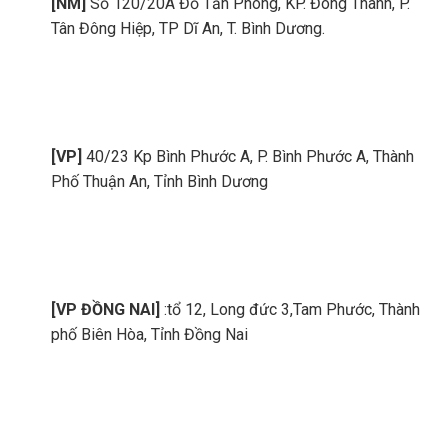
[NM]
Số 120/20A Đỗ Tấn Phong, KP. Đông Thành, P.
Tân Đông Hiệp, TP Dĩ An, T. Bình Dương.
[VP]
40/23 Kp Bình Phước A, P. Bình Phước A, Thành
Phố Thuận An, Tỉnh Bình Dương
[VP ĐỒNG NAI]
:tổ 12, Long đức 3,Tam Phước, Thành
phố Biên Hòa, Tỉnh Đồng Nai