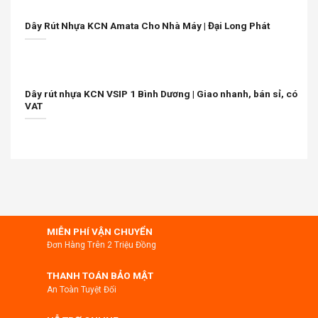
Dây Rút Nhựa KCN Amata Cho Nhà Máy | Đại Long Phát
Dây rút nhựa KCN VSIP 1 Bình Dương | Giao nhanh, bán sỉ, có
VAT
MIỄN PHÍ VẬN CHUYỂN
Đơn Hàng Trên 2 Triệu Đồng
THANH TOÁN BẢO MẬT
An Toàn Tuyệt Đối